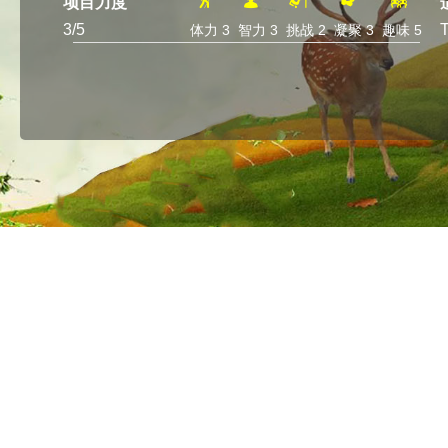
项目力度
3
/5
体力 3
智力 3
挑战 2
凝聚 3
趣味 5