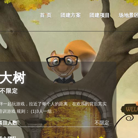
首 页
团建方案
团建项目
场地景
大树
不限定
伴一起玩游戏，拉近了每个人的距离，在欢乐的背后其实
戏 规则： (1)3人一组 . .
项目人数
不限定